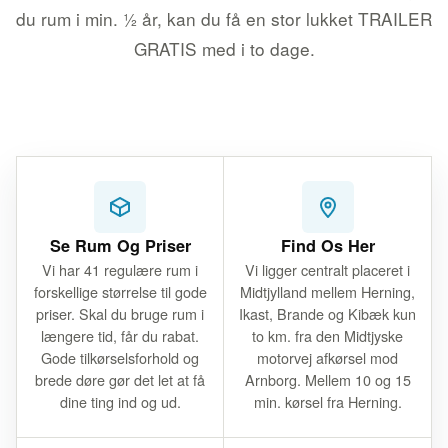
du rum i min. ½ år, kan du få en stor lukket TRAILER
GRATIS med i to dage.
Se Rum Og Priser
Find Os Her
Vi har 41 regulære rum i
Vi ligger centralt placeret i
forskellige størrelse til gode
Midtjylland mellem Herning,
priser. Skal du bruge rum i
Ikast, Brande og Kibæk kun
længere tid, får du rabat.
to km. fra den Midtjyske
Gode tilkørselsforhold og
motorvej afkørsel mod
brede døre gør det let at få
Arnborg. Mellem 10 og 15
dine ting ind og ud.
min. kørsel fra Herning.